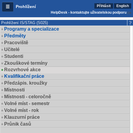
Přihlásit
English
Prohlížení
HelpDesk - kontaktujte uživatelskou podporu
Prohlížení IS/STAG (S025)
Programy a specializace
Předměty
Pracoviště
Učitelé
Studenti
Zkouškové termíny
Rozvrhové akce
Kvalifikační práce
Předzápis. kroužky
Místnosti
Místnosti - celoročně
Volné míst - semestr
Volné míst - rok
Klauzurní práce
Průnik časů