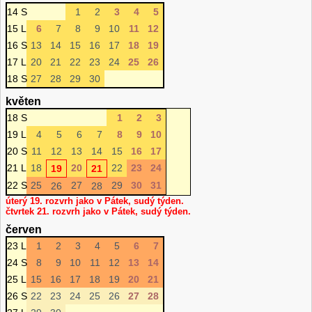
14 S
1
2
3
4
5
15 L
6
7
8
9
10
11
12
16 S
13
14
15
16
17
18
19
17 L
20
21
22
23
24
25
26
18 S
27
28
29
30
květen
18 S
1
2
3
19 L
4
5
6
7
8
9
10
20 S
11
12
13
14
15
16
17
21 L
18
20
22
23
24
19
21
22 S
25
27
29
30
31
26
28
úterý 19. rozvrh jako v Pátek, sudý týden.
čtvrtek 21. rozvrh jako v Pátek, sudý týden.
červen
23 L
1
2
3
4
5
6
7
24 S
8
9
10
11
12
13
14
25 L
15
16
17
18
19
20
21
26 S
22
23
24
25
26
27
28