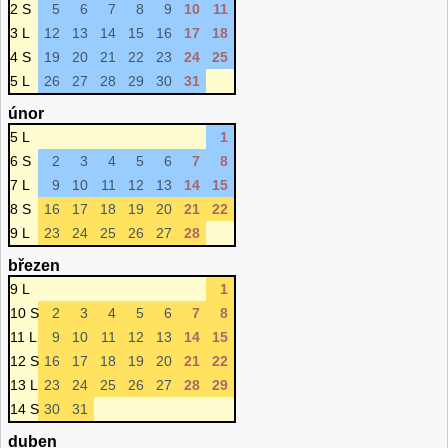
2 S
5
6
7
8
9
10
11
3 L
12
13
14
15
16
17
18
4 S
19
20
21
22
23
24
25
5 L
26
27
28
29
30
31
únor
5 L
1
6 S
2
3
4
5
6
7
8
7 L
9
10
11
12
13
14
15
8 S
16
17
18
19
20
21
22
9 L
23
24
25
26
27
28
březen
9 L
1
10 S
2
3
4
5
6
7
8
11 L
9
10
11
12
13
14
15
12 S
16
17
18
19
20
21
22
13 L
23
24
25
26
27
28
29
14 S
30
31
duben