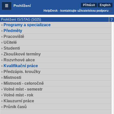
Přihlásit
English
Prohlížení
HelpDesk - kontaktujte uživatelskou podporu
Prohlížení IS/STAG (S025)
Programy a specializace
Předměty
Pracoviště
Učitelé
Studenti
Zkouškové termíny
Rozvrhové akce
Kvalifikační práce
Předzápis. kroužky
Místnosti
Místnosti - celoročně
Volné míst - semestr
Volné míst - rok
Klauzurní práce
Průnik časů