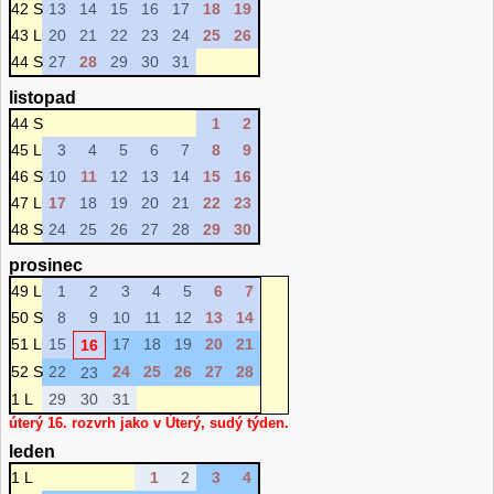
42 S
13
14
15
16
17
18
19
43 L
20
21
22
23
24
25
26
44 S
27
28
29
30
31
listopad
44 S
1
2
45 L
3
4
5
6
7
8
9
46 S
10
11
12
13
14
15
16
47 L
17
18
19
20
21
22
23
48 S
24
25
26
27
28
29
30
prosinec
49 L
1
2
3
4
5
6
7
50 S
8
9
10
11
12
13
14
51 L
15
17
18
19
20
21
16
52 S
22
24
25
26
27
28
23
1 L
29
30
31
úterý 16. rozvrh jako v Úterý, sudý týden.
leden
1 L
1
2
3
4