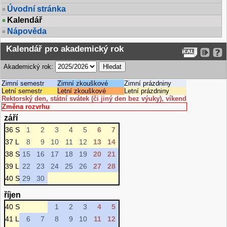
Úvodní stránka
Kalendář
Nápověda
Kalendář pro akademický rok
Akademický rok:
Zimní semestr
Zimní zkouškové
Zimní prázdniny
Letní semestr
Letní zkouškové
Letní prázdniny
Rektorský den, státní svátek (či jiný den bez výuky), víkend
Změna rozvrhu
září
36 S
1
2
3
4
5
6
7
37 L
8
9
10
11
12
13
14
38 S
15
16
17
18
19
20
21
39 L
22
23
24
25
26
27
28
40 S
29
30
říjen
40 S
1
2
3
4
5
41 L
6
7
8
9
10
11
12