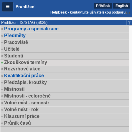
Přihlásit
English
Prohlížení
HelpDesk - kontaktujte uživatelskou podporu
Prohlížení IS/STAG (S025)
Programy a specializace
Předměty
Pracoviště
Učitelé
Studenti
Zkouškové termíny
Rozvrhové akce
Kvalifikační práce
Předzápis. kroužky
Místnosti
Místnosti - celoročně
Volné míst - semestr
Volné míst - rok
Klauzurní práce
Průnik časů