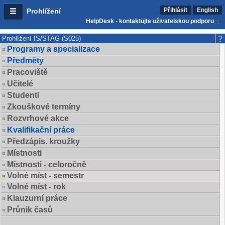
Přihlásit
English
Prohlížení
HelpDesk - kontaktujte uživatelskou podporu
Prohlížení IS/STAG (S025)
Programy a specializace
Předměty
Pracoviště
Učitelé
Studenti
Zkouškové termíny
Rozvrhové akce
Kvalifikační práce
Předzápis. kroužky
Místnosti
Místnosti - celoročně
Volné míst - semestr
Volné míst - rok
Klauzurní práce
Průnik časů