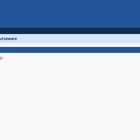
urseware
up.