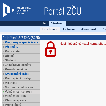
Já
Studium
Prohlížení
Uchazeč
Absolvent
Co
Prohlížení IS/STAG (S025)
Programy a specializace
Nepřihlášený uživatel nemá příst
Předměty
Pracoviště
Učitelé
Studenti
Zkouškové termíny
Rozvrhové akce
Kvalifikační práce
Předzápis. kroužky
Místnosti
Místnosti - celoročně
Volné míst - semestr
Volné míst - rok
Klauzurní práce
Průnik časů