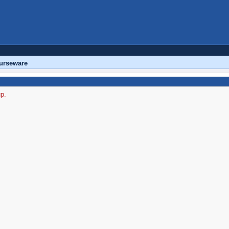
urseware
up.