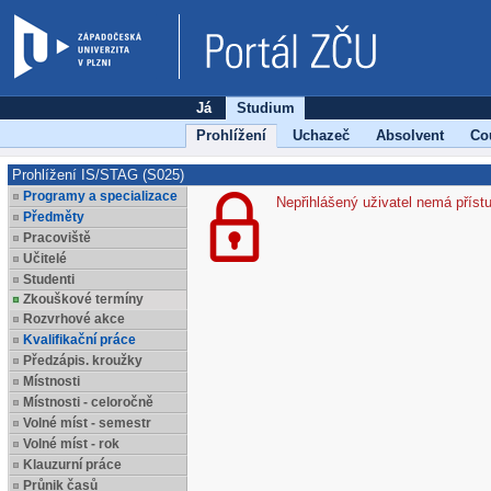
Já
Studium
Prohlížení
Uchazeč
Absolvent
Co
Prohlížení IS/STAG (S025)
Programy a specializace
Nepřihlášený uživatel nemá příst
Předměty
Pracoviště
Učitelé
Studenti
Zkouškové termíny
Rozvrhové akce
Kvalifikační práce
Předzápis. kroužky
Místnosti
Místnosti - celoročně
Volné míst - semestr
Volné míst - rok
Klauzurní práce
Průnik časů