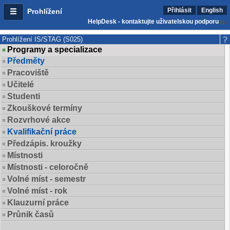
Přihlásit
English
Prohlížení
HelpDesk - kontaktujte uživatelskou podporu
Prohlížení IS/STAG (S025)
Programy a specializace
Předměty
Pracoviště
Učitelé
Studenti
Zkouškové termíny
Rozvrhové akce
Kvalifikační práce
Předzápis. kroužky
Místnosti
Místnosti - celoročně
Volné míst - semestr
Volné míst - rok
Klauzurní práce
Průnik časů