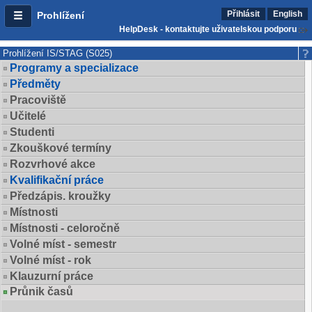
Přihlásit
English
Prohlížení
HelpDesk - kontaktujte uživatelskou podporu
Prohlížení IS/STAG (S025)
Programy a specializace
Předměty
Pracoviště
Učitelé
Studenti
Zkouškové termíny
Rozvrhové akce
Kvalifikační práce
Předzápis. kroužky
Místnosti
Místnosti - celoročně
Volné míst - semestr
Volné míst - rok
Klauzurní práce
Průnik časů