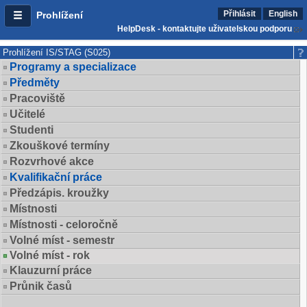
Přihlásit
English
Prohlížení
HelpDesk - kontaktujte uživatelskou podporu
Prohlížení IS/STAG (S025)
Programy a specializace
Předměty
Pracoviště
Učitelé
Studenti
Zkouškové termíny
Rozvrhové akce
Kvalifikační práce
Předzápis. kroužky
Místnosti
Místnosti - celoročně
Volné míst - semestr
Volné míst - rok
Klauzurní práce
Průnik časů