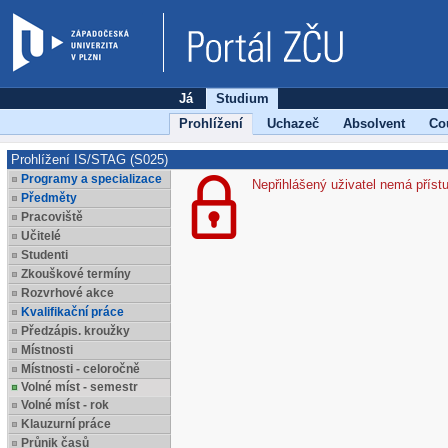
Já
Studium
Prohlížení
Uchazeč
Absolvent
Co
Prohlížení IS/STAG (S025)
Programy a specializace
Nepřihlášený uživatel nemá příst
Předměty
Pracoviště
Učitelé
Studenti
Zkouškové termíny
Rozvrhové akce
Kvalifikační práce
Předzápis. kroužky
Místnosti
Místnosti - celoročně
Volné míst - semestr
Volné míst - rok
Klauzurní práce
Průnik časů