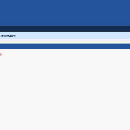
urseware
up.