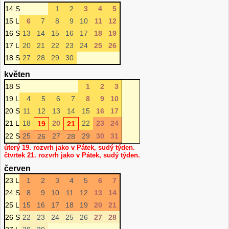
14 S
1
2
3
4
5
15 L
6
7
8
9
10
11
12
16 S
13
14
15
16
17
18
19
17 L
20
21
22
23
24
25
26
18 S
27
28
29
30
květen
18 S
1
2
3
19 L
4
5
6
7
8
9
10
20 S
11
12
13
14
15
16
17
21 L
18
20
22
23
24
19
21
22 S
25
27
29
30
31
26
28
úterý 19. rozvrh jako v Pátek, sudý týden.
čtvrtek 21. rozvrh jako v Pátek, sudý týden.
červen
23 L
1
2
3
4
5
6
7
24 S
8
9
10
11
12
13
14
25 L
15
16
17
18
19
20
21
26 S
22
23
24
25
26
27
28