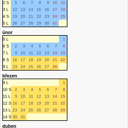
2 S
5
6
7
8
9
10
11
3 L
12
13
14
15
16
17
18
4 S
19
20
21
22
23
24
25
5 L
26
27
28
29
30
31
únor
5 L
1
6 S
2
3
4
5
6
7
8
7 L
9
10
11
12
13
14
15
8 S
16
17
18
19
20
21
22
9 L
23
24
25
26
27
28
březen
9 L
1
10 S
2
3
4
5
6
7
8
11 L
9
10
11
12
13
14
15
12 S
16
17
18
19
20
21
22
13 L
23
24
25
26
27
28
29
14 S
30
31
duben