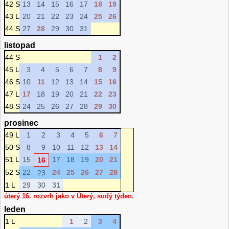
42 S
13
14
15
16
17
18
19
43 L
20
21
22
23
24
25
26
44 S
27
28
29
30
31
listopad
44 S
1
2
45 L
3
4
5
6
7
8
9
46 S
10
11
12
13
14
15
16
47 L
17
18
19
20
21
22
23
48 S
24
25
26
27
28
29
30
prosinec
49 L
1
2
3
4
5
6
7
50 S
8
9
10
11
12
13
14
51 L
15
17
18
19
20
21
16
52 S
22
24
25
26
27
28
23
1 L
29
30
31
úterý 16. rozvrh jako v Úterý, sudý týden.
leden
1 L
1
2
3
4