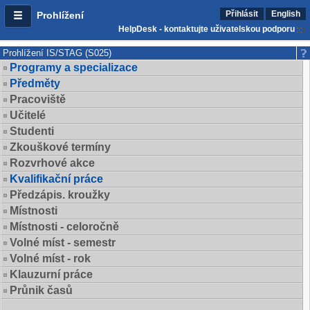
Přihlásit
English
Prohlížení
HelpDesk - kontaktujte uživatelskou podporu
Prohlížení IS/STAG (S025)
Programy a specializace
Předměty
Pracoviště
Učitelé
Studenti
Zkouškové termíny
Rozvrhové akce
Kvalifikační práce
Předzápis. kroužky
Místnosti
Místnosti - celoročně
Volné míst - semestr
Volné míst - rok
Klauzurní práce
Průnik časů