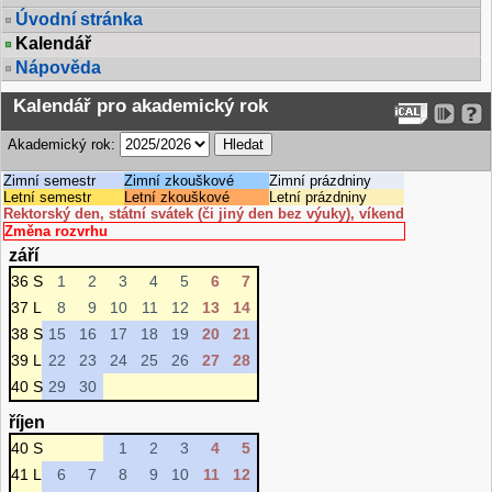
Úvodní stránka
Kalendář
Nápověda
Kalendář pro akademický rok
Akademický rok:
Zimní semestr
Zimní zkouškové
Zimní prázdniny
Letní semestr
Letní zkouškové
Letní prázdniny
Rektorský den, státní svátek (či jiný den bez výuky), víkend
Změna rozvrhu
září
36 S
1
2
3
4
5
6
7
37 L
8
9
10
11
12
13
14
38 S
15
16
17
18
19
20
21
39 L
22
23
24
25
26
27
28
40 S
29
30
říjen
40 S
1
2
3
4
5
41 L
6
7
8
9
10
11
12