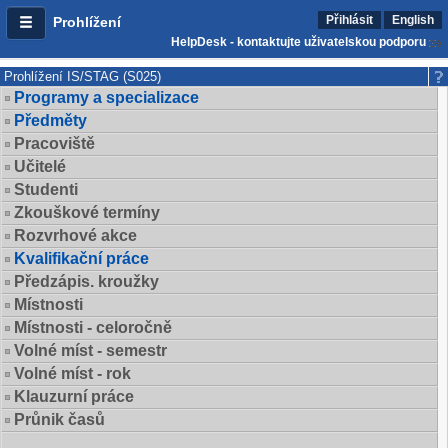
Přihlásit
English
Prohlížení
HelpDesk - kontaktujte uživatelskou podporu
Prohlížení IS/STAG (S025)
Programy a specializace
Předměty
Pracoviště
Učitelé
Studenti
Zkouškové termíny
Rozvrhové akce
Kvalifikační práce
Předzápis. kroužky
Místnosti
Místnosti - celoročně
Volné míst - semestr
Volné míst - rok
Klauzurní práce
Průnik časů