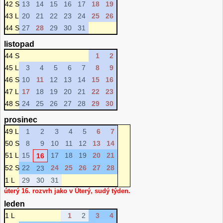
42 S
13
14
15
16
17
18
19
43 L
20
21
22
23
24
25
26
44 S
27
28
29
30
31
listopad
44 S
1
2
45 L
3
4
5
6
7
8
9
46 S
10
11
12
13
14
15
16
47 L
17
18
19
20
21
22
23
48 S
24
25
26
27
28
29
30
prosinec
49 L
1
2
3
4
5
6
7
50 S
8
9
10
11
12
13
14
51 L
15
17
18
19
20
21
16
52 S
22
24
25
26
27
28
23
1 L
29
30
31
úterý 16. rozvrh jako v Úterý, sudý týden.
leden
1 L
1
2
3
4