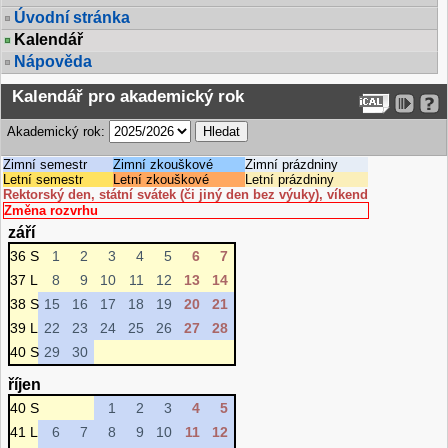
Úvodní stránka
Kalendář
Nápověda
Kalendář pro akademický rok
Akademický rok:
Zimní semestr
Zimní zkouškové
Zimní prázdniny
Letní semestr
Letní zkouškové
Letní prázdniny
Rektorský den, státní svátek (či jiný den bez výuky), víkend
Změna rozvrhu
září
36 S
1
2
3
4
5
6
7
37 L
8
9
10
11
12
13
14
38 S
15
16
17
18
19
20
21
39 L
22
23
24
25
26
27
28
40 S
29
30
říjen
40 S
1
2
3
4
5
41 L
6
7
8
9
10
11
12