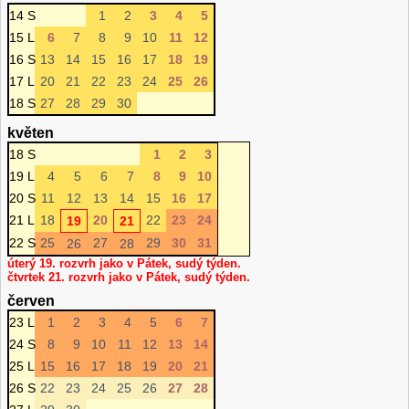
14 S
1
2
3
4
5
15 L
6
7
8
9
10
11
12
16 S
13
14
15
16
17
18
19
17 L
20
21
22
23
24
25
26
18 S
27
28
29
30
květen
18 S
1
2
3
19 L
4
5
6
7
8
9
10
20 S
11
12
13
14
15
16
17
21 L
18
20
22
23
24
19
21
22 S
25
27
29
30
31
26
28
úterý 19. rozvrh jako v Pátek, sudý týden.
čtvrtek 21. rozvrh jako v Pátek, sudý týden.
červen
23 L
1
2
3
4
5
6
7
24 S
8
9
10
11
12
13
14
25 L
15
16
17
18
19
20
21
26 S
22
23
24
25
26
27
28