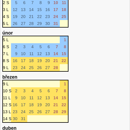
2 S
5
6
7
8
9
10
11
3 L
12
13
14
15
16
17
18
4 S
19
20
21
22
23
24
25
5 L
26
27
28
29
30
31
únor
5 L
1
6 S
2
3
4
5
6
7
8
7 L
9
10
11
12
13
14
15
8 S
16
17
18
19
20
21
22
9 L
23
24
25
26
27
28
březen
9 L
1
10 S
2
3
4
5
6
7
8
11 L
9
10
11
12
13
14
15
12 S
16
17
18
19
20
21
22
13 L
23
24
25
26
27
28
29
14 S
30
31
duben