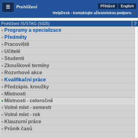
Přihlásit
English
Prohlížení
HelpDesk - kontaktujte uživatelskou podporu
Prohlížení IS/STAG (S025)
Programy a specializace
Předměty
Pracoviště
Učitelé
Studenti
Zkouškové termíny
Rozvrhové akce
Kvalifikační práce
Předzápis. kroužky
Místnosti
Místnosti - celoročně
Volné míst - semestr
Volné míst - rok
Klauzurní práce
Průnik časů