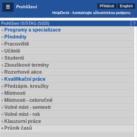
Přihlásit
English
Prohlížení
HelpDesk - kontaktujte uživatelskou podporu
Prohlížení IS/STAG (S025)
Programy a specializace
Předměty
Pracoviště
Učitelé
Studenti
Zkouškové termíny
Rozvrhové akce
Kvalifikační práce
Předzápis. kroužky
Místnosti
Místnosti - celoročně
Volné míst - semestr
Volné míst - rok
Klauzurní práce
Průnik časů