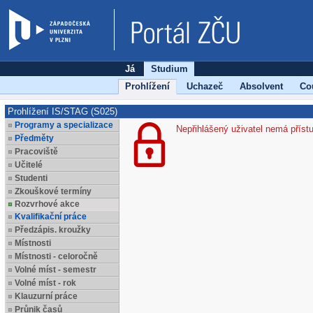
Já
Studium
Prohlížení
Uchazeč
Absolvent
Co
Prohlížení IS/STAG (S025)
Programy a specializace
Nepřihlášený uživatel nemá příst
Předměty
Pracoviště
Učitelé
Studenti
Zkouškové termíny
Rozvrhové akce
Kvalifikační práce
Předzápis. kroužky
Místnosti
Místnosti - celoročně
Volné míst - semestr
Volné míst - rok
Klauzurní práce
Průnik časů