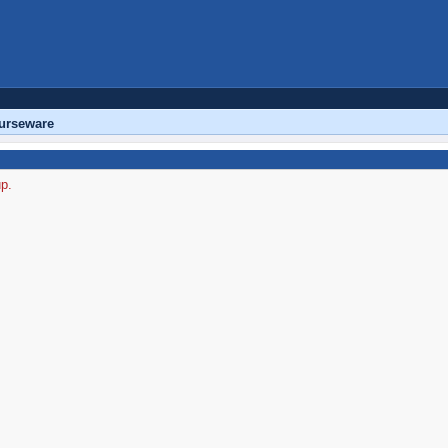
urseware
up.