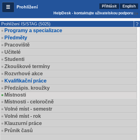
Přihlásit
English
Prohlížení
HelpDesk - kontaktujte uživatelskou podporu
Prohlížení IS/STAG (S025)
Programy a specializace
Předměty
Pracoviště
Učitelé
Studenti
Zkouškové termíny
Rozvrhové akce
Kvalifikační práce
Předzápis. kroužky
Místnosti
Místnosti - celoročně
Volné míst - semestr
Volné míst - rok
Klauzurní práce
Průnik časů