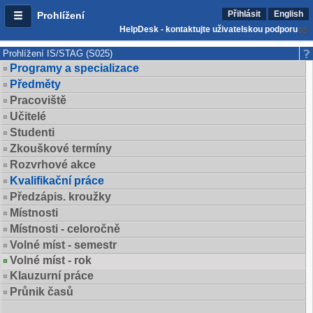
Přihlásit
English
Prohlížení
HelpDesk - kontaktujte uživatelskou podporu
Prohlížení IS/STAG (S025)
Programy a specializace
Předměty
Pracoviště
Učitelé
Studenti
Zkouškové termíny
Rozvrhové akce
Kvalifikační práce
Předzápis. kroužky
Místnosti
Místnosti - celoročně
Volné míst - semestr
Volné míst - rok
Klauzurní práce
Průnik časů