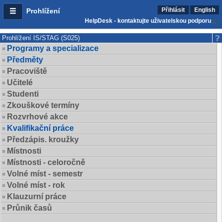
Přihlásit
English
Prohlížení
HelpDesk - kontaktujte uživatelskou podporu
Prohlížení IS/STAG (S025)
Programy a specializace
Předměty
Pracoviště
Učitelé
Studenti
Zkouškové termíny
Rozvrhové akce
Kvalifikační práce
Předzápis. kroužky
Místnosti
Místnosti - celoročně
Volné míst - semestr
Volné míst - rok
Klauzurní práce
Průnik časů