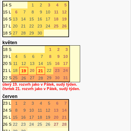
14 S
1
2
3
4
5
15 L
6
7
8
9
10
11
12
16 S
13
14
15
16
17
18
19
17 L
20
21
22
23
24
25
26
18 S
27
28
29
30
květen
18 S
1
2
3
19 L
4
5
6
7
8
9
10
20 S
11
12
13
14
15
16
17
21 L
18
20
22
23
24
19
21
22 S
25
27
29
30
31
26
28
úterý 19. rozvrh jako v Pátek, sudý týden.
čtvrtek 21. rozvrh jako v Pátek, sudý týden.
červen
23 L
1
2
3
4
5
6
7
24 S
8
9
10
11
12
13
14
25 L
15
16
17
18
19
20
21
26 S
22
23
24
25
26
27
28