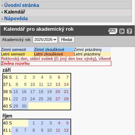
Úvodní stránka
Kalendář
Nápověda
Kalendář pro akademický rok
Akademický rok:
Zimní semestr
Zimní zkouškové
Zimní prázdniny
Letní semestr
Letní zkouškové
Letní prázdniny
Rektorský den, státní svátek (či jiný den bez výuky), víkend
Změna rozvrhu
září
36 S
1
2
3
4
5
6
7
37 L
8
9
10
11
12
13
14
38 S
15
16
17
18
19
20
21
39 L
22
23
24
25
26
27
28
40 S
29
30
říjen
40 S
1
2
3
4
5
41 L
6
7
8
9
10
11
12