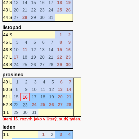
42 S
13
14
15
16
17
18
19
43 L
20
21
22
23
24
25
26
44 S
27
28
29
30
31
listopad
44 S
1
2
45 L
3
4
5
6
7
8
9
46 S
10
11
12
13
14
15
16
47 L
17
18
19
20
21
22
23
48 S
24
25
26
27
28
29
30
prosinec
49 L
1
2
3
4
5
6
7
50 S
8
9
10
11
12
13
14
51 L
15
17
18
19
20
21
16
52 S
22
24
25
26
27
28
23
1 L
29
30
31
úterý 16. rozvrh jako v Úterý, sudý týden.
leden
1 L
1
2
3
4