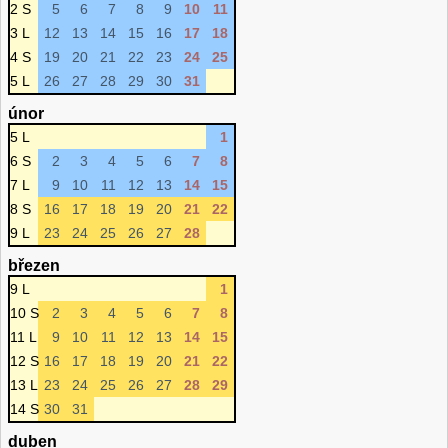
2 S
5
6
7
8
9
10
11
3 L
12
13
14
15
16
17
18
4 S
19
20
21
22
23
24
25
5 L
26
27
28
29
30
31
únor
5 L
1
6 S
2
3
4
5
6
7
8
7 L
9
10
11
12
13
14
15
8 S
16
17
18
19
20
21
22
9 L
23
24
25
26
27
28
březen
9 L
1
10 S
2
3
4
5
6
7
8
11 L
9
10
11
12
13
14
15
12 S
16
17
18
19
20
21
22
13 L
23
24
25
26
27
28
29
14 S
30
31
duben