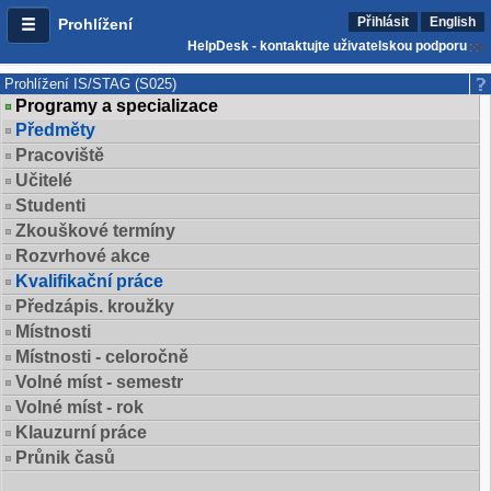
Přihlásit
English
Prohlížení
HelpDesk - kontaktujte uživatelskou podporu
Prohlížení IS/STAG (S025)
Programy a specializace
Předměty
Pracoviště
Učitelé
Studenti
Zkouškové termíny
Rozvrhové akce
Kvalifikační práce
Předzápis. kroužky
Místnosti
Místnosti - celoročně
Volné míst - semestr
Volné míst - rok
Klauzurní práce
Průnik časů