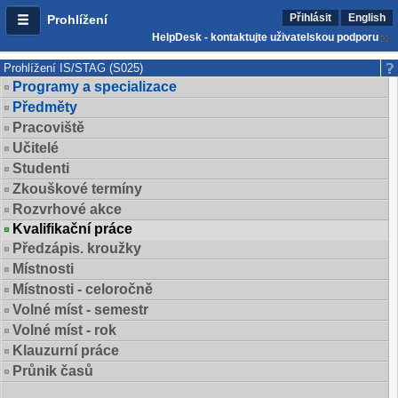
Přihlásit
English
Prohlížení
HelpDesk - kontaktujte uživatelskou podporu
Prohlížení IS/STAG (S025)
Programy a specializace
Předměty
Pracoviště
Učitelé
Studenti
Zkouškové termíny
Rozvrhové akce
Kvalifikační práce
Předzápis. kroužky
Místnosti
Místnosti - celoročně
Volné míst - semestr
Volné míst - rok
Klauzurní práce
Průnik časů