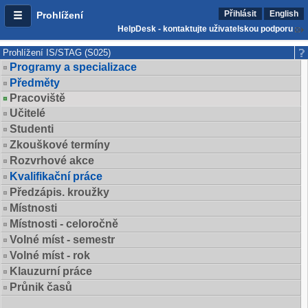
Přihlásit
English
Prohlížení
HelpDesk - kontaktujte uživatelskou podporu
Prohlížení IS/STAG (S025)
Programy a specializace
Předměty
Pracoviště
Učitelé
Studenti
Zkouškové termíny
Rozvrhové akce
Kvalifikační práce
Předzápis. kroužky
Místnosti
Místnosti - celoročně
Volné míst - semestr
Volné míst - rok
Klauzurní práce
Průnik časů