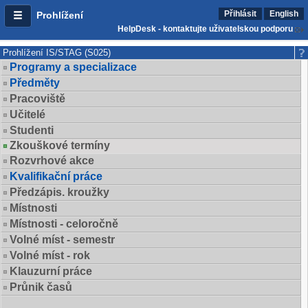
Přihlásit
English
Prohlížení
HelpDesk - kontaktujte uživatelskou podporu
Prohlížení IS/STAG (S025)
Programy a specializace
Předměty
Pracoviště
Učitelé
Studenti
Zkouškové termíny
Rozvrhové akce
Kvalifikační práce
Předzápis. kroužky
Místnosti
Místnosti - celoročně
Volné míst - semestr
Volné míst - rok
Klauzurní práce
Průnik časů