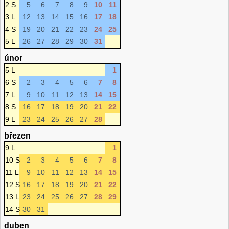
2 S
5
6
7
8
9
10
11
3 L
12
13
14
15
16
17
18
4 S
19
20
21
22
23
24
25
5 L
26
27
28
29
30
31
únor
5 L
1
6 S
2
3
4
5
6
7
8
7 L
9
10
11
12
13
14
15
8 S
16
17
18
19
20
21
22
9 L
23
24
25
26
27
28
březen
9 L
1
10 S
2
3
4
5
6
7
8
11 L
9
10
11
12
13
14
15
12 S
16
17
18
19
20
21
22
13 L
23
24
25
26
27
28
29
14 S
30
31
duben