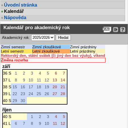
Úvodní stránka
Kalendář
Nápověda
Kalendář pro akademický rok
Akademický rok:
Zimní semestr
Zimní zkouškové
Zimní prázdniny
Letní semestr
Letní zkouškové
Letní prázdniny
Rektorský den, státní svátek (či jiný den bez výuky), víkend
Změna rozvrhu
září
36 S
1
2
3
4
5
6
7
37 L
8
9
10
11
12
13
14
38 S
15
16
17
18
19
20
21
39 L
22
23
24
25
26
27
28
40 S
29
30
říjen
40 S
1
2
3
4
5
41 L
6
7
8
9
10
11
12