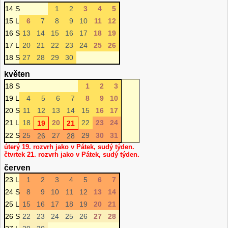
14 S
1
2
3
4
5
15 L
6
7
8
9
10
11
12
16 S
13
14
15
16
17
18
19
17 L
20
21
22
23
24
25
26
18 S
27
28
29
30
květen
18 S
1
2
3
19 L
4
5
6
7
8
9
10
20 S
11
12
13
14
15
16
17
21 L
18
20
22
23
24
19
21
22 S
25
27
29
30
31
26
28
úterý 19. rozvrh jako v Pátek, sudý týden.
čtvrtek 21. rozvrh jako v Pátek, sudý týden.
červen
23 L
1
2
3
4
5
6
7
24 S
8
9
10
11
12
13
14
25 L
15
16
17
18
19
20
21
26 S
22
23
24
25
26
27
28