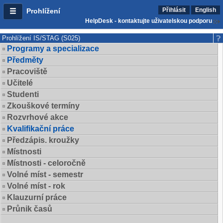
Přihlásit
English
Prohlížení
HelpDesk - kontaktujte uživatelskou podporu
Prohlížení IS/STAG (S025)
Programy a specializace
Předměty
Pracoviště
Učitelé
Studenti
Zkouškové termíny
Rozvrhové akce
Kvalifikační práce
Předzápis. kroužky
Místnosti
Místnosti - celoročně
Volné míst - semestr
Volné míst - rok
Klauzurní práce
Průnik časů