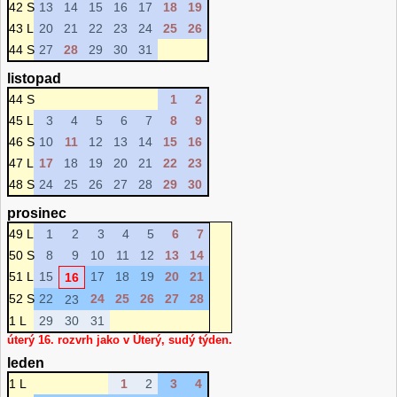
42 S
13
14
15
16
17
18
19
43 L
20
21
22
23
24
25
26
44 S
27
28
29
30
31
listopad
44 S
1
2
45 L
3
4
5
6
7
8
9
46 S
10
11
12
13
14
15
16
47 L
17
18
19
20
21
22
23
48 S
24
25
26
27
28
29
30
prosinec
49 L
1
2
3
4
5
6
7
50 S
8
9
10
11
12
13
14
51 L
15
17
18
19
20
21
16
52 S
22
24
25
26
27
28
23
1 L
29
30
31
úterý 16. rozvrh jako v Úterý, sudý týden.
leden
1 L
1
2
3
4