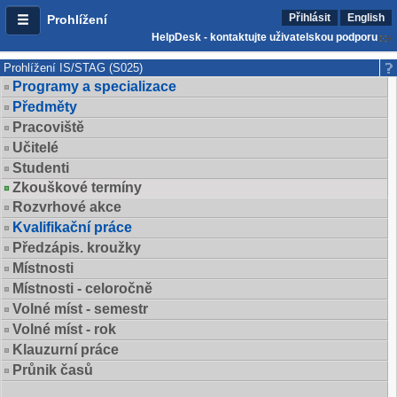
Přihlásit
English
Prohlížení
HelpDesk - kontaktujte uživatelskou podporu
Prohlížení IS/STAG (S025)
Programy a specializace
Předměty
Pracoviště
Učitelé
Studenti
Zkouškové termíny
Rozvrhové akce
Kvalifikační práce
Předzápis. kroužky
Místnosti
Místnosti - celoročně
Volné míst - semestr
Volné míst - rok
Klauzurní práce
Průnik časů