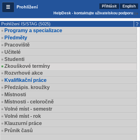
Přihlásit
English
Prohlížení
HelpDesk - kontaktujte uživatelskou podporu
Prohlížení IS/STAG (S025)
Programy a specializace
Předměty
Pracoviště
Učitelé
Studenti
Zkouškové termíny
Rozvrhové akce
Kvalifikační práce
Předzápis. kroužky
Místnosti
Místnosti - celoročně
Volné míst - semestr
Volné míst - rok
Klauzurní práce
Průnik časů