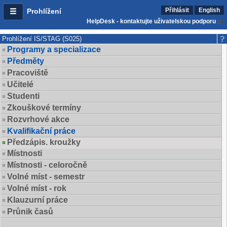
Přihlásit
English
Prohlížení
HelpDesk - kontaktujte uživatelskou podporu
Prohlížení IS/STAG (S025)
Programy a specializace
Předměty
Pracoviště
Učitelé
Studenti
Zkouškové termíny
Rozvrhové akce
Kvalifikační práce
Předzápis. kroužky
Místnosti
Místnosti - celoročně
Volné míst - semestr
Volné míst - rok
Klauzurní práce
Průnik časů