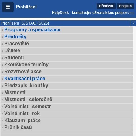
Přihlásit
English
Prohlížení
HelpDesk - kontaktujte uživatelskou podporu
Prohlížení IS/STAG (S025)
Programy a specializace
Předměty
Pracoviště
Učitelé
Studenti
Zkouškové termíny
Rozvrhové akce
Kvalifikační práce
Předzápis. kroužky
Místnosti
Místnosti - celoročně
Volné míst - semestr
Volné míst - rok
Klauzurní práce
Průnik časů