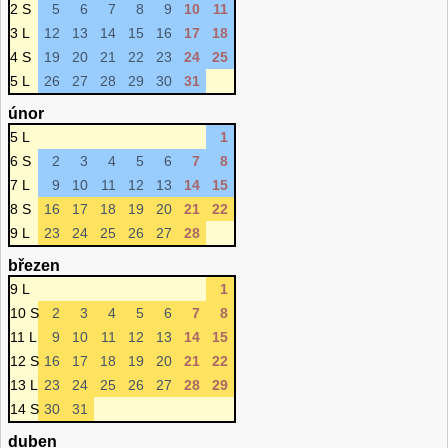
2 S
5
6
7
8
9
10
11
3 L
12
13
14
15
16
17
18
4 S
19
20
21
22
23
24
25
5 L
26
27
28
29
30
31
únor
5 L
1
6 S
2
3
4
5
6
7
8
7 L
9
10
11
12
13
14
15
8 S
16
17
18
19
20
21
22
9 L
23
24
25
26
27
28
březen
9 L
1
10 S
2
3
4
5
6
7
8
11 L
9
10
11
12
13
14
15
12 S
16
17
18
19
20
21
22
13 L
23
24
25
26
27
28
29
14 S
30
31
duben