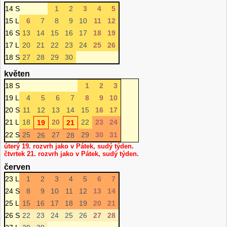
14 S
1
2
3
4
5
15 L
6
7
8
9
10
11
12
16 S
13
14
15
16
17
18
19
17 L
20
21
22
23
24
25
26
18 S
27
28
29
30
květen
18 S
1
2
3
19 L
4
5
6
7
8
9
10
20 S
11
12
13
14
15
16
17
21 L
18
20
22
23
24
19
21
22 S
25
27
29
30
31
26
28
úterý 19. rozvrh jako v Pátek, sudý týden.
čtvrtek 21. rozvrh jako v Pátek, sudý týden.
červen
23 L
1
2
3
4
5
6
7
24 S
8
9
10
11
12
13
14
25 L
15
16
17
18
19
20
21
26 S
22
23
24
25
26
27
28