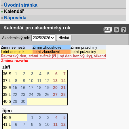
Úvodní stránka
Kalendář
Nápověda
Kalendář pro akademický rok
Akademický rok:
Zimní semestr
Zimní zkouškové
Zimní prázdniny
Letní semestr
Letní zkouškové
Letní prázdniny
Rektorský den, státní svátek (či jiný den bez výuky), víkend
Změna rozvrhu
září
36 S
1
2
3
4
5
6
7
37 L
8
9
10
11
12
13
14
38 S
15
16
17
18
19
20
21
39 L
22
23
24
25
26
27
28
40 S
29
30
říjen
40 S
1
2
3
4
5
41 L
6
7
8
9
10
11
12