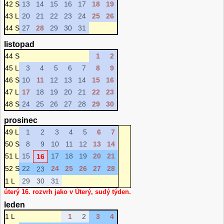
42 S
13
14
15
16
17
18
19
43 L
20
21
22
23
24
25
26
44 S
27
28
29
30
31
listopad
44 S
1
2
45 L
3
4
5
6
7
8
9
46 S
10
11
12
13
14
15
16
47 L
17
18
19
20
21
22
23
48 S
24
25
26
27
28
29
30
prosinec
49 L
1
2
3
4
5
6
7
50 S
8
9
10
11
12
13
14
51 L
15
17
18
19
20
21
16
52 S
22
24
25
26
27
28
23
1 L
29
30
31
úterý 16. rozvrh jako v Úterý, sudý týden.
leden
1 L
1
2
3
4