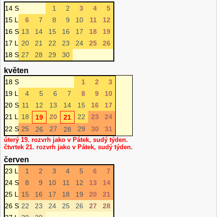
14 S
1
2
3
4
5
15 L
6
7
8
9
10
11
12
16 S
13
14
15
16
17
18
19
17 L
20
21
22
23
24
25
26
18 S
27
28
29
30
květen
18 S
1
2
3
19 L
4
5
6
7
8
9
10
20 S
11
12
13
14
15
16
17
21 L
18
20
22
23
24
19
21
22 S
25
27
29
30
31
26
28
úterý 19. rozvrh jako v Pátek, sudý týden.
čtvrtek 21. rozvrh jako v Pátek, sudý týden.
červen
23 L
1
2
3
4
5
6
7
24 S
8
9
10
11
12
13
14
25 L
15
16
17
18
19
20
21
26 S
22
23
24
25
26
27
28