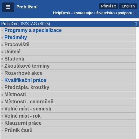
Přihlásit
English
Prohlížení
HelpDesk - kontaktujte uživatelskou podporu
Prohlížení IS/STAG (S025)
Programy a specializace
Předměty
Pracoviště
Učitelé
Studenti
Zkouškové termíny
Rozvrhové akce
Kvalifikační práce
Předzápis. kroužky
Místnosti
Místnosti - celoročně
Volné míst - semestr
Volné míst - rok
Klauzurní práce
Průnik časů