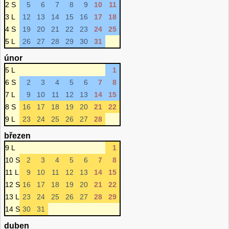
2 S
5
6
7
8
9
10
11
3 L
12
13
14
15
16
17
18
4 S
19
20
21
22
23
24
25
5 L
26
27
28
29
30
31
únor
5 L
1
6 S
2
3
4
5
6
7
8
7 L
9
10
11
12
13
14
15
8 S
16
17
18
19
20
21
22
9 L
23
24
25
26
27
28
březen
9 L
1
10 S
2
3
4
5
6
7
8
11 L
9
10
11
12
13
14
15
12 S
16
17
18
19
20
21
22
13 L
23
24
25
26
27
28
29
14 S
30
31
duben