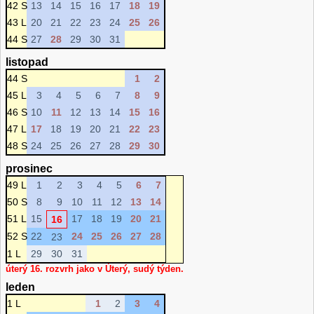
42 S
13
14
15
16
17
18
19
43 L
20
21
22
23
24
25
26
44 S
27
28
29
30
31
listopad
44 S
1
2
45 L
3
4
5
6
7
8
9
46 S
10
11
12
13
14
15
16
47 L
17
18
19
20
21
22
23
48 S
24
25
26
27
28
29
30
prosinec
49 L
1
2
3
4
5
6
7
50 S
8
9
10
11
12
13
14
51 L
15
17
18
19
20
21
16
52 S
22
24
25
26
27
28
23
1 L
29
30
31
úterý 16. rozvrh jako v Úterý, sudý týden.
leden
1 L
1
2
3
4