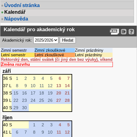
Úvodní stránka
Kalendář
Nápověda
Kalendář pro akademický rok
Akademický rok:
Zimní semestr
Zimní zkouškové
Zimní prázdniny
Letní semestr
Letní zkouškové
Letní prázdniny
Rektorský den, státní svátek (či jiný den bez výuky), víkend
Změna rozvrhu
září
36 S
1
2
3
4
5
6
7
37 L
8
9
10
11
12
13
14
38 S
15
16
17
18
19
20
21
39 L
22
23
24
25
26
27
28
40 S
29
30
říjen
40 S
1
2
3
4
5
41 L
6
7
8
9
10
11
12