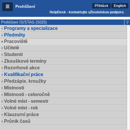
Přihlásit
English
Prohlížení
HelpDesk - kontaktujte uživatelskou podporu
Prohlížení IS/STAG (S025)
Programy a specializace
Předměty
Pracoviště
Učitelé
Studenti
Zkouškové termíny
Rozvrhové akce
Kvalifikační práce
Předzápis. kroužky
Místnosti
Místnosti - celoročně
Volné míst - semestr
Volné míst - rok
Klauzurní práce
Průnik časů