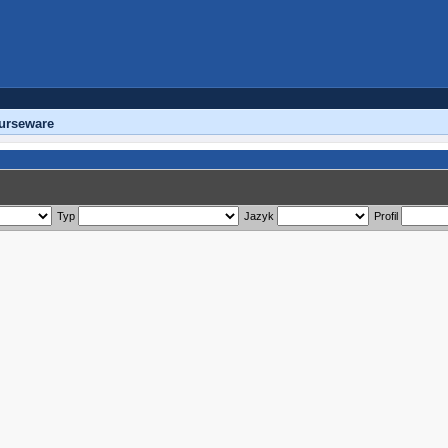
urseware
Typ
Jazyk
Profil