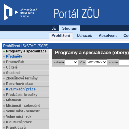
Já
Studium
Prohlížení
Uchazeč
Absolvent
Co
Prohlížení IS/STAG (S025)
Programy a specializace
Programy a specializace (obory)
Předměty
Pracoviště
Fakulta
Rok
Forma
Učitelé
Studenti
Zkouškové termíny
Rozvrhové akce
Kvalifikační práce
Předzápis. kroužky
Místnosti
Místnosti - celoročně
Volné míst - semestr
Volné míst - rok
Klauzurní práce
Průnik časů