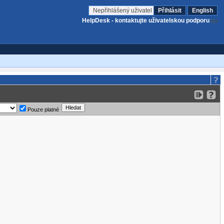
Nepřihlášený uživatel
Přihlásit
English
HelpDesk - kontaktujte uživatelskou podporu
Pouze platné