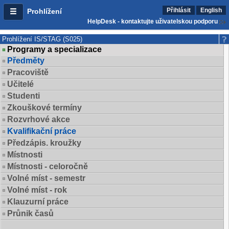
Přihlásit
English
Prohlížení
HelpDesk - kontaktujte uživatelskou podporu
Prohlížení IS/STAG (S025)
Programy a specializace
Předměty
Pracoviště
Učitelé
Studenti
Zkouškové termíny
Rozvrhové akce
Kvalifikační práce
Předzápis. kroužky
Místnosti
Místnosti - celoročně
Volné míst - semestr
Volné míst - rok
Klauzurní práce
Průnik časů