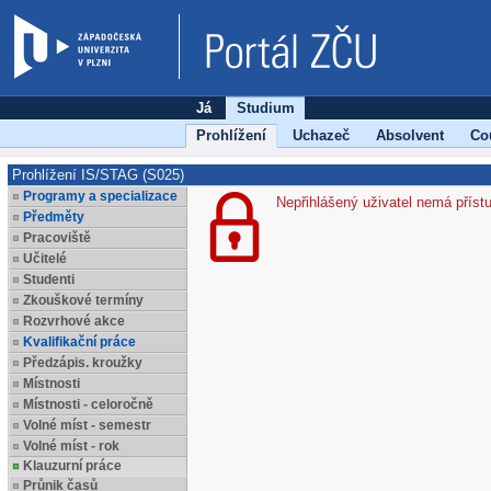
Já
Studium
Prohlížení
Uchazeč
Absolvent
Co
Prohlížení IS/STAG (S025)
Programy a specializace
Nepřihlášený uživatel nemá příst
Předměty
Pracoviště
Učitelé
Studenti
Zkouškové termíny
Rozvrhové akce
Kvalifikační práce
Předzápis. kroužky
Místnosti
Místnosti - celoročně
Volné míst - semestr
Volné míst - rok
Klauzurní práce
Průnik časů