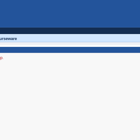
urseware
up.