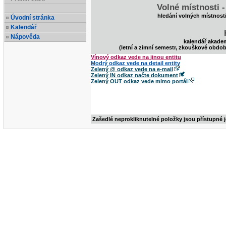
Volné místnosti 
hledání volných místnost
Úvodní stránka
Kalendář
Nápověda
kalendář akade
(letní a zimní semestr, zkouškové obdob
Vínový odkaz vede na jinou entitu
Modrý odkaz vede na detail entity
Zelený @ odkaz vede na e-mail
Zelený IN odkaz načte dokument
Zelený OUT odkaz vede mimo portál
Zašedlé neprokliknutelné položky jsou přístupné 