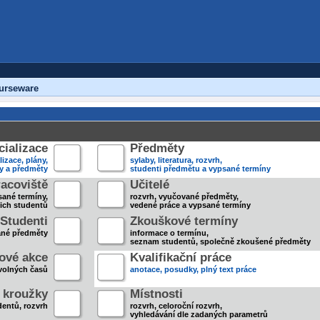
urseware
ializace
Předměty
lizace, plány,
sylaby, literatura, rozvrh,
ky a předměty
studenti předmětu a vypsané termíny
acoviště
Učitelé
sané termíny,
rozvrh, vyučované předměty,
jich studentů
vedené práce a vypsané termíny
Studenti
Zkouškové termíny
ané předměty
informace o termínu,
seznam studentů, společně zkoušené předměty
ové akce
Kvalifikační práce
volných časů
anotace, posudky, plný text práce
 kroužky
Místnosti
entů, rozvrh
rozvrh, celoroční rozvrh,
vyhledávání dle zadaných parametrů