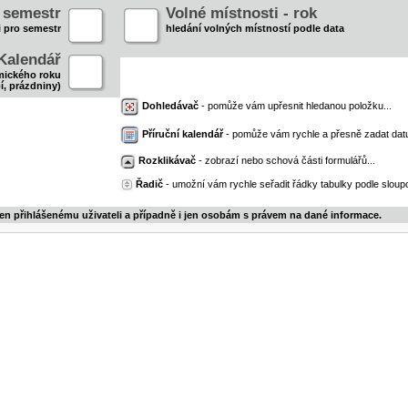
- semestr
Volné místnosti - rok
i pro semestr
hledání volných místností podle data
Kalendář
mického roku
í, prázdniny)
Dohledávač
- pomůže vám upřesnit hledanou položku...
Příruční kalendář
- pomůže vám rychle a přesně zadat dat
Rozklikávač
- zobrazí nebo schová části formulářů...
Řadič
- umožní vám rychle seřadit řádky tabulky podle sloupc
jen přihlášenému uživateli a případně i jen osobám s právem na dané informace.