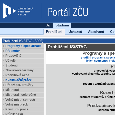
Já
Studium
Prohlížení
Uchazeč
Absolvent
Co
Prohlížení IS/STAG (S025)
Programy a specializace
Prohlížení IS/STAG
Předměty
Programy a spec
Pracoviště
studijní programy, specia
Učitelé
jejich segmenty, blo
Studenti
Pr
Zkouškové termíny
pracovníci, vyp
vyučované předměty a počty je
Rozvrhové akce
Kvalifikační práce
rozvrh a aktuálně zaps
Předzápis. kroužky
Místnosti
Rozvrh
Místnosti - celoročně
seznam studentů, průnik 
Volné míst - semestr
Volné míst - rok
Předzápisové
Klauzurní práce
seznam stud
Průnik časů