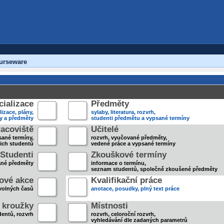
urseware
ializace
Předměty
lizace, plány,
sylaby, literatura, rozvrh,
ky a předměty
studenti předmětu a vypsané termíny
acoviště
Učitelé
sané termíny,
rozvrh, vyučované předměty,
jich studentů
vedené práce a vypsané termíny
Studenti
Zkouškové termíny
ané předměty
informace o termínu,
seznam studentů, společně zkoušené předměty
ové akce
Kvalifikační práce
volných časů
anotace, posudky, plný text práce
 kroužky
Místnosti
entů, rozvrh
rozvrh, celoroční rozvrh,
vyhledávání dle zadaných parametrů