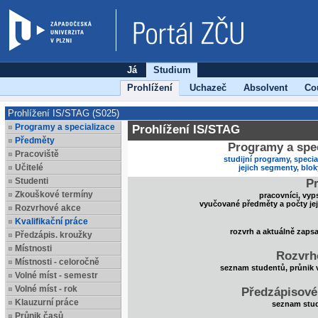
Já
Studium
Prohlížení
Uchazeč
Absolvent
Co
Prohlížení IS/STAG (S025)
Programy a specializace
Prohlížení IS/STAG
Předměty
Programy a spec
Pracoviště
studijní programy, specia
Učitelé
jejich segmenty, blo
Studenti
Pr
Zkouškové termíny
pracovníci, vyp
vyučované předměty a počty je
Rozvrhové akce
Kvalifikační práce
rozvrh a aktuálně zaps
Předzápis. kroužky
Místnosti
Rozvrh
Místnosti - celoročně
seznam studentů, průnik 
Volné míst - semestr
Volné míst - rok
Předzápisové
Klauzurní práce
seznam stud
Průnik časů