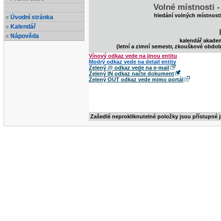
Volné místnosti 
hledání volných místnost
Úvodní stránka
Kalendář
Nápověda
kalendář akade
(letní a zimní semestr, zkouškové obdob
Vínový odkaz vede na jinou entitu
Modrý odkaz vede na detail entity
Zelený @ odkaz vede na e-mail
Zelený IN odkaz načte dokument
Zelený OUT odkaz vede mimo portál
Zašedlé neprokliknutelné položky jsou přístupné 