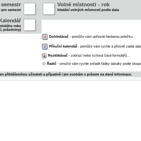
- semestr
Volné místnosti - rok
i pro semestr
hledání volných místností podle data
Kalendář
mického roku
í, prázdniny)
Dohledávač
- pomůže vám upřesnit hledanou položku...
Příruční kalendář
- pomůže vám rychle a přesně zadat dat
Rozklikávač
- zobrazí nebo schová části formulářů...
Řadič
- umožní vám rychle seřadit řádky tabulky podle sloupc
jen přihlášenému uživateli a případně i jen osobám s právem na dané informace.