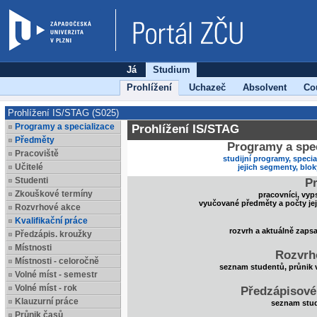
Já
Studium
Prohlížení
Uchazeč
Absolvent
Co
Prohlížení IS/STAG (S025)
Programy a specializace
Prohlížení IS/STAG
Předměty
Programy a spec
Pracoviště
studijní programy, specia
Učitelé
jejich segmenty, blo
Studenti
Pr
Zkouškové termíny
pracovníci, vyp
vyučované předměty a počty je
Rozvrhové akce
Kvalifikační práce
rozvrh a aktuálně zaps
Předzápis. kroužky
Místnosti
Rozvrh
Místnosti - celoročně
seznam studentů, průnik 
Volné míst - semestr
Volné míst - rok
Předzápisové
Klauzurní práce
seznam stud
Průnik časů