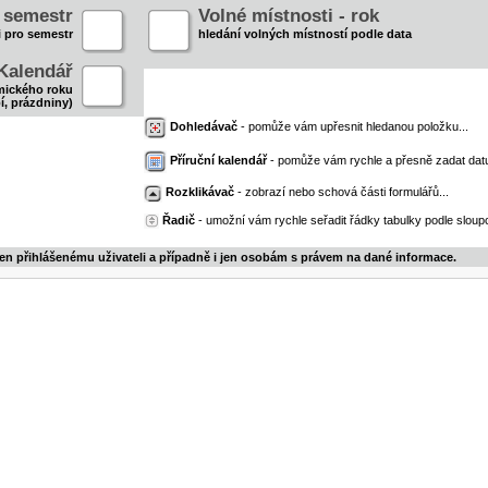
- semestr
Volné místnosti - rok
i pro semestr
hledání volných místností podle data
Kalendář
mického roku
í, prázdniny)
Dohledávač
- pomůže vám upřesnit hledanou položku...
Příruční kalendář
- pomůže vám rychle a přesně zadat dat
Rozklikávač
- zobrazí nebo schová části formulářů...
Řadič
- umožní vám rychle seřadit řádky tabulky podle sloupc
jen přihlášenému uživateli a případně i jen osobám s právem na dané informace.