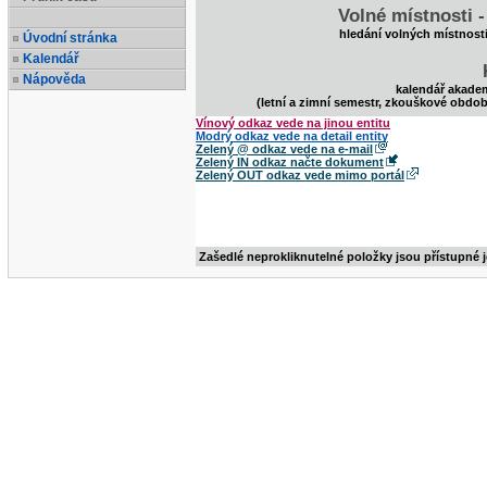
Volné místnosti 
hledání volných místnost
Úvodní stránka
Kalendář
Nápověda
kalendář akade
(letní a zimní semestr, zkouškové obdob
Vínový odkaz vede na jinou entitu
Modrý odkaz vede na detail entity
Zelený @ odkaz vede na e-mail
Zelený IN odkaz načte dokument
Zelený OUT odkaz vede mimo portál
Zašedlé neprokliknutelné položky jsou přístupné 