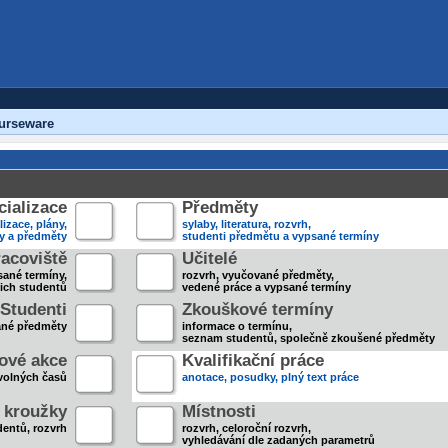
urseware
ializace
Předměty
lizace, plány,
sylaby, literatura, rozvrh,
ky a předměty
studenti předmětu a vypsané termíny
acoviště
Učitelé
sané termíny,
rozvrh, vyučované předměty,
jich studentů
vedené práce a vypsané termíny
Studenti
Zkouškové termíny
ané předměty
informace o termínu,
seznam studentů, společně zkoušené předměty
ové akce
Kvalifikační práce
volných časů
anotace, posudky, plný text práce
 kroužky
Místnosti
entů, rozvrh
rozvrh, celoroční rozvrh,
vyhledávání dle zadaných parametrů