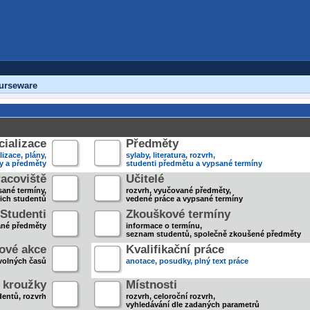
urseware
ializace
Předměty
lizace, plány,
sylaby, literatura, rozvrh,
ky a předměty
studenti předmětu a vypsané termíny
acoviště
Učitelé
sané termíny,
rozvrh, vyučované předměty,
jich studentů
vedené práce a vypsané termíny
Studenti
Zkouškové termíny
ané předměty
informace o termínu,
seznam studentů, společně zkoušené předměty
ové akce
Kvalifikační práce
volných časů
anotace, posudky, plný text práce
 kroužky
Místnosti
entů, rozvrh
rozvrh, celoroční rozvrh,
vyhledávání dle zadaných parametrů