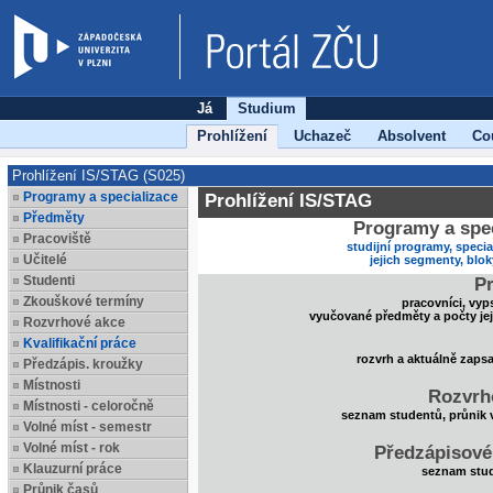
Já
Studium
Prohlížení
Uchazeč
Absolvent
Co
Prohlížení IS/STAG (S025)
Programy a specializace
Prohlížení IS/STAG
Předměty
Programy a spec
Pracoviště
studijní programy, specia
Učitelé
jejich segmenty, blo
Studenti
Pr
Zkouškové termíny
pracovníci, vyp
vyučované předměty a počty je
Rozvrhové akce
Kvalifikační práce
rozvrh a aktuálně zaps
Předzápis. kroužky
Místnosti
Rozvrh
Místnosti - celoročně
seznam studentů, průnik 
Volné míst - semestr
Volné míst - rok
Předzápisové
Klauzurní práce
seznam stud
Průnik časů