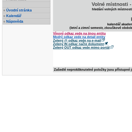
Volné místnosti 
hledání volných místnost
Úvodní stránka
Kalendář
Nápověda
kalendář akade
(letní a zimní semestr, zkouškové obdob
Vínový odkaz vede na jinou entitu
Modrý odkaz vede na detail entity
Zelený @ odkaz vede na e-mail
Zelený IN odkaz načte dokument
Zelený OUT odkaz vede mimo portál
Zašedlé neprokliknutelné položky jsou přístupné 