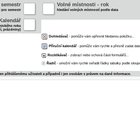
- semestr
Volné místnosti - rok
i pro semestr
hledání volných místností podle data
Kalendář
mického roku
í, prázdniny)
Dohledávač
- pomůže vám upřesnit hledanou položku...
Příruční kalendář
- pomůže vám rychle a přesně zadat dat
Rozklikávač
- zobrazí nebo schová části formulářů...
Řadič
- umožní vám rychle seřadit řádky tabulky podle sloupc
jen přihlášenému uživateli a případně i jen osobám s právem na dané informace.