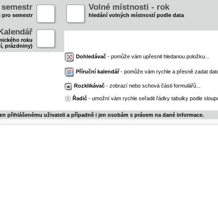
- semestr
Volné místnosti - rok
i pro semestr
hledání volných místností podle data
Kalendář
mického roku
í, prázdniny)
Dohledávač
- pomůže vám upřesnit hledanou položku...
Příruční kalendář
- pomůže vám rychle a přesně zadat dat
Rozklikávač
- zobrazí nebo schová části formulářů...
Řadič
- umožní vám rychle seřadit řádky tabulky podle sloupc
jen přihlášenému uživateli a případně i jen osobám s právem na dané informace.