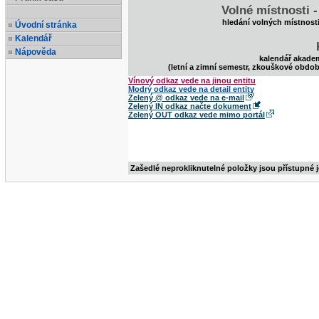
Volné místnosti 
hledání volných místnost
Úvodní stránka
Kalendář
Nápověda
kalendář akade
(letní a zimní semestr, zkouškové obdob
Vínový odkaz vede na jinou entitu
Modrý odkaz vede na detail entity
Zelený @ odkaz vede na e-mail
Zelený IN odkaz načte dokument
Zelený OUT odkaz vede mimo portál
Zašedlé neprokliknutelné položky jsou přístupné 