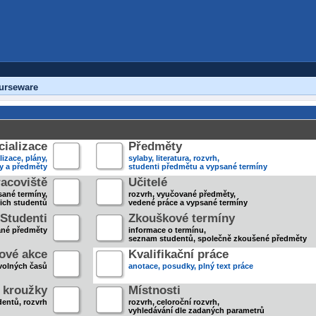
urseware
ializace
Předměty
lizace, plány,
sylaby, literatura, rozvrh,
ky a předměty
studenti předmětu a vypsané termíny
acoviště
Učitelé
sané termíny,
rozvrh, vyučované předměty,
jich studentů
vedené práce a vypsané termíny
Studenti
Zkouškové termíny
ané předměty
informace o termínu,
seznam studentů, společně zkoušené předměty
ové akce
Kvalifikační práce
volných časů
anotace, posudky, plný text práce
 kroužky
Místnosti
entů, rozvrh
rozvrh, celoroční rozvrh,
vyhledávání dle zadaných parametrů