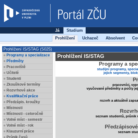
Já
Studium
Prohlížení
Uchazeč
Absolvent
Co
Prohlížení IS/STAG (S025)
Programy a specializace
Prohlížení IS/STAG
Předměty
Programy a spec
Pracoviště
studijní programy, specia
Učitelé
jejich segmenty, blo
Studenti
Pr
Zkouškové termíny
pracovníci, vyp
vyučované předměty a počty je
Rozvrhové akce
Kvalifikační práce
rozvrh a aktuálně zaps
Předzápis. kroužky
Místnosti
Rozvrh
Místnosti - celoročně
seznam studentů, průnik 
Volné míst - semestr
Volné míst - rok
Předzápisové
Klauzurní práce
seznam stud
Průnik časů