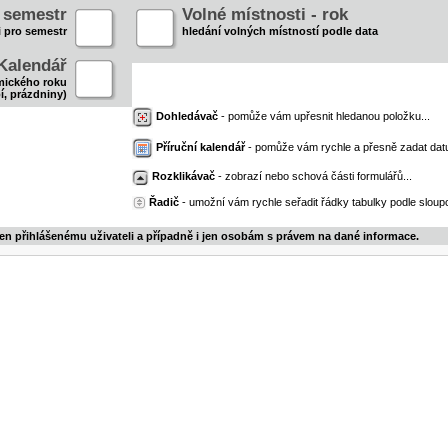
- semestr
Volné místnosti - rok
i pro semestr
hledání volných místností podle data
Kalendář
mického roku
í, prázdniny)
Dohledávač
- pomůže vám upřesnit hledanou položku...
Příruční kalendář
- pomůže vám rychle a přesně zadat dat
Rozklikávač
- zobrazí nebo schová části formulářů...
Řadič
- umožní vám rychle seřadit řádky tabulky podle sloupc
jen přihlášenému uživateli a případně i jen osobám s právem na dané informace.