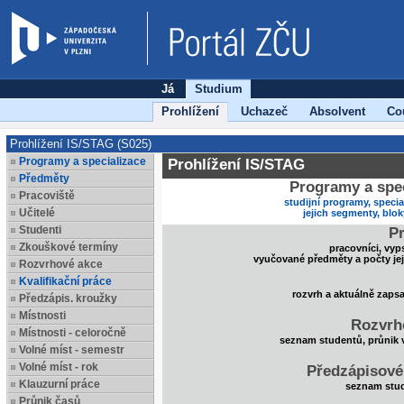
Já
Studium
Prohlížení
Uchazeč
Absolvent
Co
Prohlížení IS/STAG (S025)
Programy a specializace
Prohlížení IS/STAG
Předměty
Programy a spec
Pracoviště
studijní programy, specia
Učitelé
jejich segmenty, blo
Studenti
Pr
Zkouškové termíny
pracovníci, vyp
vyučované předměty a počty je
Rozvrhové akce
Kvalifikační práce
rozvrh a aktuálně zaps
Předzápis. kroužky
Místnosti
Rozvrh
Místnosti - celoročně
seznam studentů, průnik 
Volné míst - semestr
Volné míst - rok
Předzápisové
Klauzurní práce
seznam stud
Průnik časů