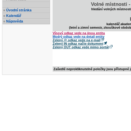
Volné místnosti 
hledání volných místnost
Úvodní stránka
Kalendář
Nápověda
kalendář akade
(letní a zimní semestr, zkouškové obdob
Vínový odkaz vede na jinou entitu
Modrý odkaz vede na detail entity
Zelený @ odkaz vede na e-mail
Zelený IN odkaz načte dokument
Zelený OUT odkaz vede mimo portál
Zašedlé neprokliknutelné položky jsou přístupné 