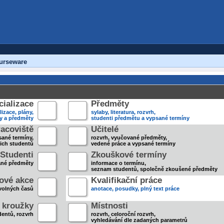
urseware
ializace
Předměty
lizace, plány,
sylaby, literatura, rozvrh,
ky a předměty
studenti předmětu a vypsané termíny
acoviště
Učitelé
sané termíny,
rozvrh, vyučované předměty,
jich studentů
vedené práce a vypsané termíny
Studenti
Zkouškové termíny
ané předměty
informace o termínu,
seznam studentů, společně zkoušené předměty
ové akce
Kvalifikační práce
volných časů
anotace, posudky, plný text práce
 kroužky
Místnosti
entů, rozvrh
rozvrh, celoroční rozvrh,
vyhledávání dle zadaných parametrů