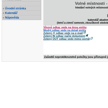
Volné místnosti 
hledání volných místnost
Úvodní stránka
Kalendář
Nápověda
kalendář akade
(letní a zimní semestr, zkouškové obdob
Vínový odkaz vede na jinou entitu
Modrý odkaz vede na detail entity
Zelený @ odkaz vede na e-mail
Zelený IN odkaz načte dokument
Zelený OUT odkaz vede mimo portál
Zašedlé neprokliknutelné položky jsou přístupné 