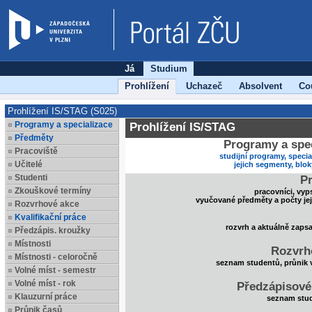
Já
Studium
Prohlížení
Uchazeč
Absolvent
Co
Prohlížení IS/STAG (S025)
Programy a specializace
Prohlížení IS/STAG
Předměty
Programy a spec
Pracoviště
studijní programy, specia
Učitelé
jejich segmenty, blo
Studenti
Pr
Zkouškové termíny
pracovníci, vyp
vyučované předměty a počty je
Rozvrhové akce
Kvalifikační práce
rozvrh a aktuálně zaps
Předzápis. kroužky
Místnosti
Rozvrh
Místnosti - celoročně
seznam studentů, průnik 
Volné míst - semestr
Volné míst - rok
Předzápisové
Klauzurní práce
seznam stud
Průnik časů