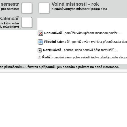
- semestr
Volné místnosti - rok
i pro semestr
hledání volných místností podle data
Kalendář
mického roku
í, prázdniny)
Dohledávač
- pomůže vám upřesnit hledanou položku...
Příruční kalendář
- pomůže vám rychle a přesně zadat dat
Rozklikávač
- zobrazí nebo schová části formulářů...
Řadič
- umožní vám rychle seřadit řádky tabulky podle sloupc
jen přihlášenému uživateli a případně i jen osobám s právem na dané informace.