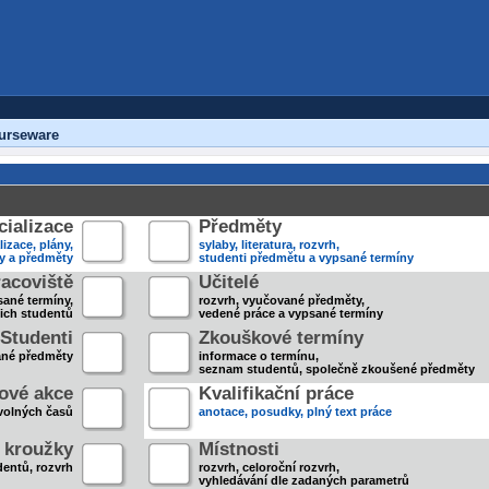
urseware
ializace
Předměty
lizace, plány,
sylaby, literatura, rozvrh,
ky a předměty
studenti předmětu a vypsané termíny
acoviště
Učitelé
sané termíny,
rozvrh, vyučované předměty,
jich studentů
vedené práce a vypsané termíny
Studenti
Zkouškové termíny
ané předměty
informace o termínu,
seznam studentů, společně zkoušené předměty
ové akce
Kvalifikační práce
volných časů
anotace, posudky, plný text práce
 kroužky
Místnosti
entů, rozvrh
rozvrh, celoroční rozvrh,
vyhledávání dle zadaných parametrů