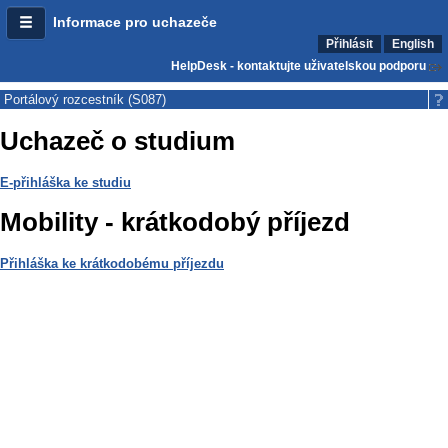
Informace pro uchazeče
Přihlásit
English
HelpDesk - kontaktujte uživatelskou podporu
Portálový rozcestník (S087)
Uchazeč o studium
E-přihláška ke studiu
Mobility - krátkodobý příjezd
Přihláška ke krátkodobému příjezdu